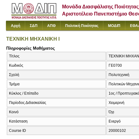
Μονάδα Διασφάλισης Ποιότητας
Αριστοτέλειο Πανεπιστήμιο Θε
Αρχή
ΣΔΠ
ΑΠΘ
Πολιτική Ποιότητας
ΜΟΔΙΠ
ΕΘΑ
ΤΕΧΝΙΚΗ ΜΗΧΑΝΙΚΗ I
Πληροφορίες Μαθήματος
Τίτλος
ΤΕΧΝΙΚΗ ΜΗΧΑΝΙΚΗ
Κωδικός
ΓΕ0700
Σχολή
Πολυτεχνική
Τμήμα
Πολιτικών Μηχαν
Κύκλος / Επίπεδο
1ος / Προπτυχιακ
Περίοδος Διδασκαλίας
Χειμερινή
Κοινό
Όχι
Κατάσταση
Ενεργό
Course ID
20000102