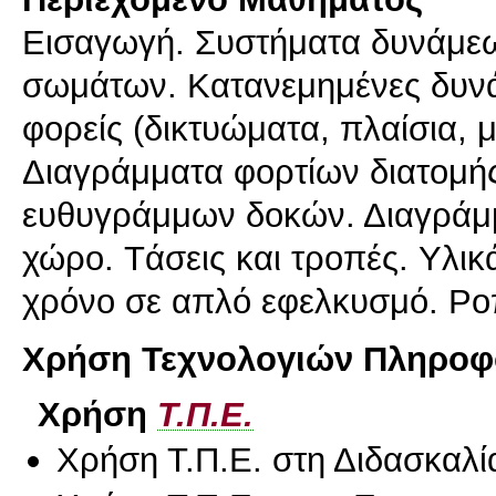
Eισαγωγή. Συστήματα δυνάμεω
σωμάτων. Kατανεμημένες δυνά
φορείς (δικτυώματα, πλαίσια, 
Διαγράμματα φορτίων διατομή
ευθυγράμμων δοκών. Διαγράμμ
χώρο. Tάσεις και τροπές. Yλι
χρόνο σε απλό εφελκυσμό. Pο
Χρήση Τεχνολογιών Πληροφο
Χρήση
Τ.Π.Ε.
Χρήση Τ.Π.Ε. στη Διδασκαλί