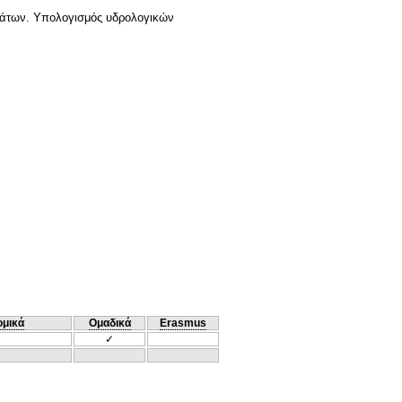
μάτων. Yπολογισμός υδρολογικών
ομικά
Ομαδικά
Erasmus
✓