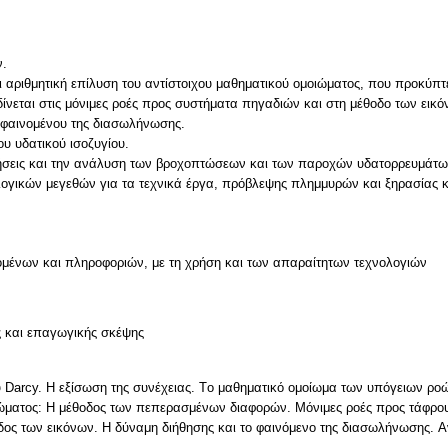
ν.
αριθμητική επίλυση του αντίστοιχου μαθηματικού ομοιώματος, που προκύπτε
δίνεται στις μόνιμες ροές προς συστήματα πηγαδιών και στη μέθοδο των εικό
 φαινομένου της διασωλήνωσης.
υ υδατικού ισοζυγίου.
ήσεις και την ανάλυση των βροχοπτώσεων και των παροχών υδατορρευμάτω
μένων και πληροφοριών, με τη χρήση και των απαραίτητων τεχνολογιών
ς και επαγωγικής σκέψης
 Darcy. H εξίσωση της συνέχειας. Tο μαθηματικό ομοίωμα των υπόγειων ροώ
ιώματος: H μέθοδος των πεπερασμένων διαφορών. Μόνιμες ροές προς τάφρους
δος των εικόνων. H δύναμη διήθησης και το φαινόμενο της διασωλήνωσης. 