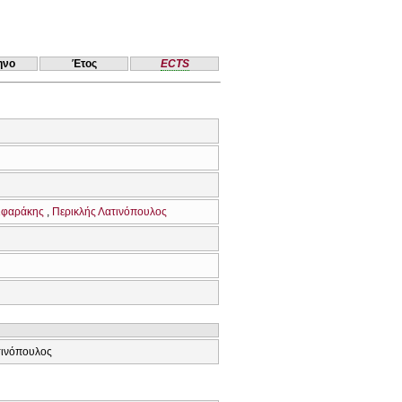
ηνο
Έτος
ECTS
ιφαράκης
Περικλής Λατινόπουλος
τινόπουλος