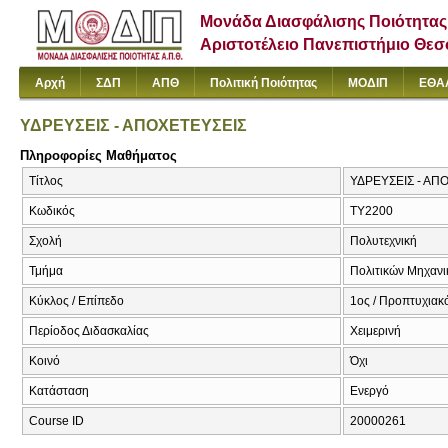
Μονάδα Διασφάλισης Ποιότητας
Αριστοτέλειο Πανεπιστήμιο Θε
Αρχή
ΣΔΠ
ΑΠΘ
Πολιτική Ποιότητας
ΜΟΔΙΠ
ΕΘΑ
ΥΔΡΕΥΣΕΙΣ - ΑΠΟΧΕΤΕΥΣΕΙΣ
Πληροφορίες Μαθήματος
Τίτλος
ΥΔΡΕΥΣΕΙΣ - ΑΠΟ
Κωδικός
ΤΥ2200
Σχολή
Πολυτεχνική
Τμήμα
Πολιτικών Μηχαν
Κύκλος / Επίπεδο
1ος / Προπτυχιακ
Περίοδος Διδασκαλίας
Χειμερινή
Κοινό
Όχι
Κατάσταση
Ενεργό
Course ID
20000261