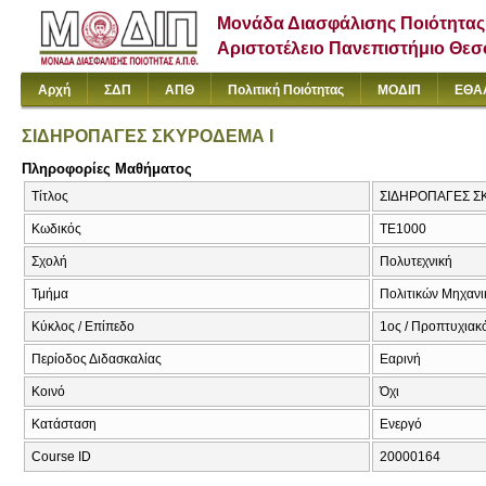
Μονάδα Διασφάλισης Ποιότητας
Αριστοτέλειο Πανεπιστήμιο Θε
Αρχή
ΣΔΠ
ΑΠΘ
Πολιτική Ποιότητας
ΜΟΔΙΠ
ΕΘΑ
ΣΙΔΗΡΟΠΑΓΕΣ ΣΚΥΡΟΔΕΜΑ Ι
Πληροφορίες Μαθήματος
Τίτλος
ΣΙΔΗΡΟΠΑΓΕΣ ΣΚΥ
Κωδικός
ΤΕ1000
Σχολή
Πολυτεχνική
Τμήμα
Πολιτικών Μηχαν
Κύκλος / Επίπεδο
1ος / Προπτυχιακ
Περίοδος Διδασκαλίας
Εαρινή
Κοινό
Όχι
Κατάσταση
Ενεργό
Course ID
20000164