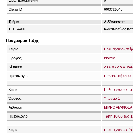
Ώρες Εβδομαδιαία
5
Class ID
600032043
Τμήμα
Διδάσκοντες
1. ΤΕ4400
Κωνσταντίνος Κα
Πρόγραμμα Τάξης
Κτίριο
Πολυτεχνείο (πτέ
Όροφος
Ισόγειο
Αίθουσα
ΑΙΘΟΥΣΑ 5.41/542
Ημερολόγιο
Παρασκευή 09:00 
Κτίριο
Πολυτεχνείο (κτίρ
Όροφος
Υπόγειο 1
Αίθουσα
ΜΙΚΡΟ ΑΜΦΙΘΕΑΤ
Ημερολόγιο
Τρίτη 10:00 έως 1
Κτίριο
Πολυτεχνείο (κτίρ