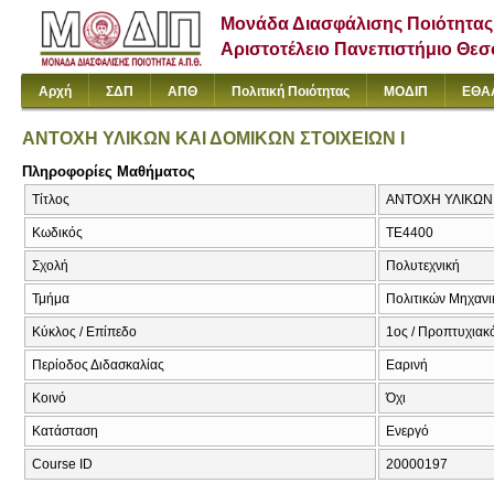
Μονάδα Διασφάλισης Ποιότητας
Αριστοτέλειο Πανεπιστήμιο Θε
Αρχή
ΣΔΠ
ΑΠΘ
Πολιτική Ποιότητας
ΜΟΔΙΠ
ΕΘΑ
ΑΝΤΟΧΗ ΥΛΙΚΩΝ ΚΑΙ ΔΟΜΙΚΩΝ ΣΤΟΙΧΕΙΩΝ Ι
Πληροφορίες Μαθήματος
Τίτλος
ΑΝΤΟΧΗ ΥΛΙΚΩΝ ΚΑ
Κωδικός
ΤΕ4400
Σχολή
Πολυτεχνική
Τμήμα
Πολιτικών Μηχαν
Κύκλος / Επίπεδο
1ος / Προπτυχιακ
Περίοδος Διδασκαλίας
Εαρινή
Κοινό
Όχι
Κατάσταση
Ενεργό
Course ID
20000197