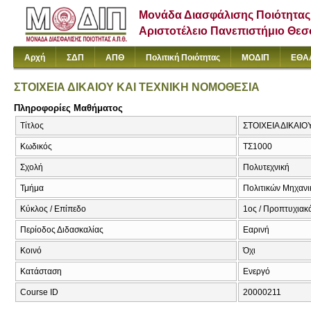
Μονάδα Διασφάλισης Ποιότητας
Αριστοτέλειο Πανεπιστήμιο Θε
Αρχή
ΣΔΠ
ΑΠΘ
Πολιτική Ποιότητας
ΜΟΔΙΠ
ΕΘΑ
ΣΤΟΙΧΕΙΑ ΔΙΚΑΙΟΥ ΚΑΙ ΤΕΧΝΙΚΗ ΝΟΜΟΘΕΣΙΑ
Πληροφορίες Μαθήματος
Τίτλος
ΣΤΟΙΧΕΙΑ ΔΙΚΑΙΟΥ
Κωδικός
ΤΣ1000
Σχολή
Πολυτεχνική
Τμήμα
Πολιτικών Μηχαν
Κύκλος / Επίπεδο
1ος / Προπτυχιακ
Περίοδος Διδασκαλίας
Εαρινή
Κοινό
Όχι
Κατάσταση
Ενεργό
Course ID
20000211