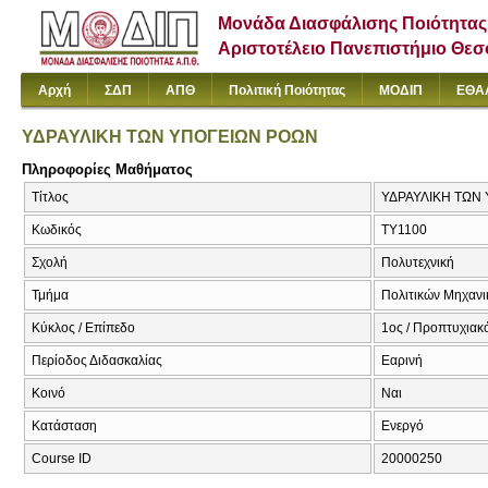
Μονάδα Διασφάλισης Ποιότητας
Αριστοτέλειο Πανεπιστήμιο Θε
Αρχή
ΣΔΠ
ΑΠΘ
Πολιτική Ποιότητας
ΜΟΔΙΠ
ΕΘΑ
ΥΔΡΑΥΛΙΚΗ ΤΩΝ ΥΠΟΓΕΙΩΝ ΡΟΩΝ
Πληροφορίες Μαθήματος
Τίτλος
ΥΔΡΑΥΛΙΚΗ ΤΩΝ Υ
Κωδικός
ΤΥ1100
Σχολή
Πολυτεχνική
Τμήμα
Πολιτικών Μηχαν
Κύκλος / Επίπεδο
1ος / Προπτυχιακ
Περίοδος Διδασκαλίας
Εαρινή
Κοινό
Ναι
Κατάσταση
Ενεργό
Course ID
20000250