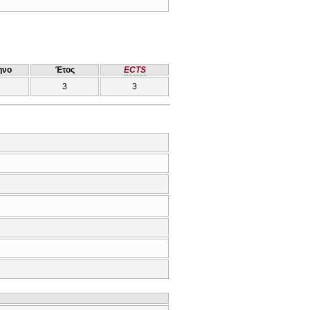
ηνο
Έτος
ECTS
3
3