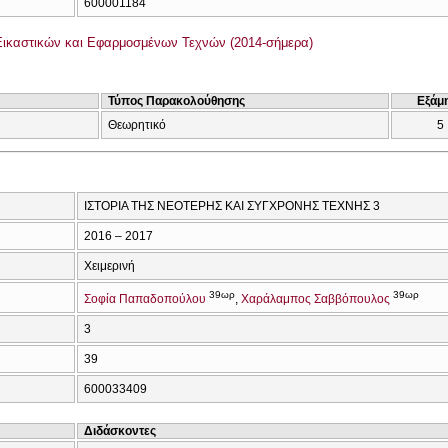
600001184
ικαστικών και Εφαρμοσμένων Τεχνών (2014-σήμερα)
Τύπος Παρακολούθησης
Εξάμ
Θεωρητικό
5
ΙΣΤΟΡΙΑ ΤΗΣ ΝΕΟΤΕΡΗΣ ΚΑΙ ΣΥΓΧΡΟΝΗΣ ΤΕΧΝΗΣ 3
2016 – 2017
Χειμερινή
39ωρ
39ωρ
Σοφία Παπαδοπούλου
Χαράλαμπος Σαββόπουλος
3
39
600033409
Διδάσκοντες