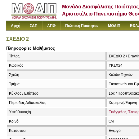
Μονάδα Διασφάλισης Ποιότητας
Αριστοτέλειο Πανεπιστήμιο Θε
Αρχή
ΣΔΠ
ΑΠΘ
Πολιτική Ποιότητας
ΜΟΔΙΠ
ΕΘΑ
ΣΧΕΔΙΟ 2
Πληροφορίες Μαθήματος
Τίτλος
ΣΧΕΔΙΟ 2 / Drawin
Κωδικός
ΥΚΣΧ24
Σχολή
Καλών Τεχνών
Τμήμα
Εικαστικών και Ε
Κύκλος / Επίπεδο
1ος / Προπτυχιακ
Περίοδος Διδασκαλίας
Χειμερινή/Εαρινή
Υπεύθυνος/η
Ευάγγελος Πλοια
Κοινό
Όχι
Κατάσταση
Ενεργό