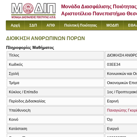
Μονάδα Διασφάλισης Ποιότητας
Αριστοτέλειο Πανεπιστήμιο Θε
Αρχή
ΣΔΠ
ΑΠΘ
Πολιτική Ποιότητας
ΜΟΔΙΠ
ΕΘΑ
ΔΙΟΙΚΗΣΗ ΑΝΘΡΩΠΙΝΩΝ ΠΟΡΩΝ
Πληροφορίες Μαθήματος
Τίτλος
ΔΙΟΙΚΗΣΗ ΑΝΘ
Κωδικός
03ΕΕ34
Σχολή
Κοινωνικών και Ο
Τμήμα
Οικονομικών Επι
Κύκλος / Επίπεδο
1ος / Προπτυχιακ
Περίοδος Διδασκαλίας
Εαρινή
Υπεύθυνος/η
Παναγιώτης Γκορ
Κοινό
Όχι
Κατάσταση
Ενεργό