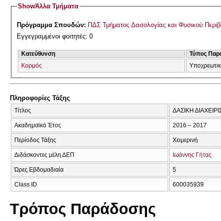
Show
Άλλα Τμήματα
Πρόγραμμα Σπουδών:
ΠΔΣ Τμήματος Δασολογίας και Φυσικού Περι
Εγγεγραμμένοι φοιτητές: 0
Κατεύθυνση
Τύπος Παρ
Κορμός
Υποχρεωτι
Πληροφορίες Τάξης
Τίτλος
ΔΑΣΙΚΗ ΔΙΑΧΕΙΡΙΣ
Ακαδημαϊκό Έτος
2016 – 2017
Περίοδος Τάξης
Χειμερινή
Διδάσκοντες μέλη ΔΕΠ
Ιωάννης Γήτας
Ώρες Εβδομαδιαία
5
Class ID
600035939
Τρόπος Παράδοσης