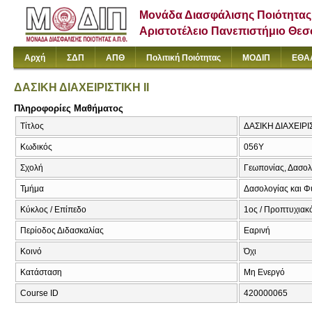
Μονάδα Διασφάλισης Ποιότητας
Αριστοτέλειο Πανεπιστήμιο Θε
Αρχή
ΣΔΠ
ΑΠΘ
Πολιτική Ποιότητας
ΜΟΔΙΠ
ΕΘΑ
ΔΑΣΙΚΗ ΔΙΑΧΕΙΡΙΣΤΙΚΗ ΙΙ
Πληροφορίες Μαθήματος
Τίτλος
ΔΑΣΙΚΗ ΔΙΑΧΕΙΡΙΣΤ
Κωδικός
056Υ
Σχολή
Γεωπονίας, Δασολ
Τμήμα
Δασολογίας και Φ
Κύκλος / Επίπεδο
1ος / Προπτυχιακό
Περίοδος Διδασκαλίας
Εαρινή
Κοινό
Όχι
Κατάσταση
Μη Ενεργό
Course ID
420000065