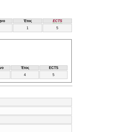
ηνο
Έτος
ECTS
1
5
νο
Έτος
ECTS
4
5