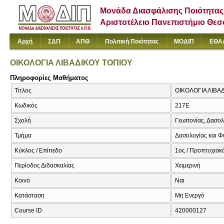
Μονάδα Διασφάλισης Ποιότητας
Αριστοτέλειο Πανεπιστήμιο Θε
Αρχή
ΣΔΠ
ΑΠΘ
Πολιτική Ποιότητας
ΜΟΔΙΠ
ΕΘΑ
ΟΙΚΟΛΟΓΙΑ ΛΙΒΑΔΙΚΟΥ ΤΟΠΙΟΥ
Πληροφορίες Μαθήματος
Τίτλος
ΟΙΚΟΛΟΓΙΑ ΛΙΒΑΔ
Κωδικός
217Ε
Σχολή
Γεωπονίας, Δασολ
Τμήμα
Δασολογίας και Φ
Κύκλος / Επίπεδο
1ος / Προπτυχιακό
Περίοδος Διδασκαλίας
Χειμερινή
Κοινό
Ναι
Κατάσταση
Μη Ενεργό
Course ID
420000127