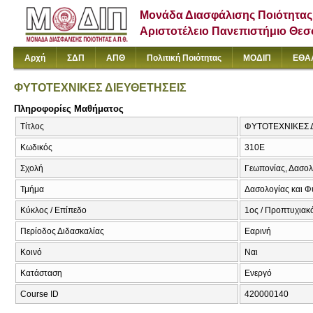
Μονάδα Διασφάλισης Ποιότητας
Αριστοτέλειο Πανεπιστήμιο Θε
Αρχή
ΣΔΠ
ΑΠΘ
Πολιτική Ποιότητας
ΜΟΔΙΠ
ΕΘΑ
ΦΥΤΟΤΕΧΝΙΚΕΣ ΔΙΕΥΘΕΤΗΣΕΙΣ
Πληροφορίες Μαθήματος
Τίτλος
ΦΥΤΟΤΕΧΝΙΚΕΣ ΔΙ
Κωδικός
310Ε
Σχολή
Γεωπονίας, Δασολ
Τμήμα
Δασολογίας και Φ
Κύκλος / Επίπεδο
1ος / Προπτυχιακό
Περίοδος Διδασκαλίας
Εαρινή
Κοινό
Ναι
Κατάσταση
Ενεργό
Course ID
420000140