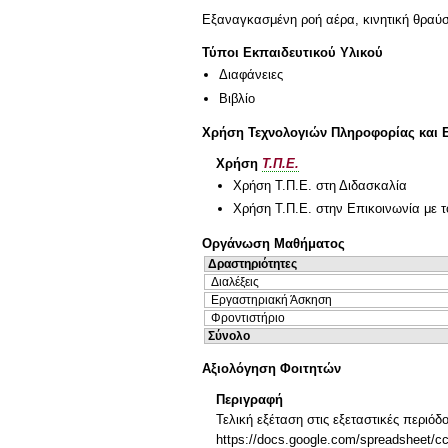
Εξαναγκασμένη ροή αέρα, κινητική θραύσ
Τύποι Εκπαιδευτικού Υλικού
Διαφάνειες
Βιβλίο
Χρήση Τεχνολογιών Πληροφορίας και 
Χρήση
Τ.Π.Ε.
Χρήση Τ.Π.Ε. στη Διδασκαλία
Χρήση Τ.Π.Ε. στην Επικοινωνία με τ
Οργάνωση Μαθήματος
Δραστηριότητες
Διαλέξεις
Εργαστηριακή Άσκηση
Φροντιστήριο
Σύνολο
Αξιολόγηση Φοιτητών
Περιγραφή
Τελική εξέταση στις εξεταστικές περιόδ
https://docs.google.com/spreadsh