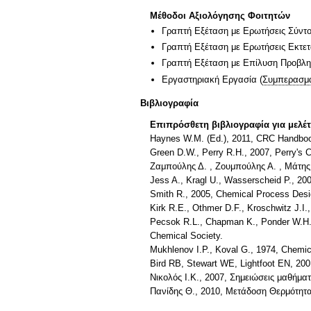
Μέθοδοι Αξιολόγησης Φοιτητών
Γραπτή Εξέταση με Ερωτήσεις Σύντ
Γραπτή Εξέταση με Ερωτήσεις Εκτε
Γραπτή Εξέταση με Επίλυση Προβλ
Εργαστηριακή Εργασία
(
Συμπερασμα
Βιβλιογραφία
Επιπρόσθετη βιβλιογραφία για μελέ
Haynes W.M. (Ed.), 2011, CRC Handboo
Green D.W., Perry R.H., 2007, Perry's 
Ζαμπούλης Δ. , Ζουμπούλης Α. , Μάτης 
Jess A., Kragl U., Wasserscheid P., 20
Smith R., 2005, Chemical Process Desig
Kirk R.E., Othmer D.F., Kroschwitz J.I
Pecsok R.L., Chapman K., Ponder W.H., 
Chemical Society.
Mukhlenov I.P., Koval G., 1974, Chemic
Bird RB, Stewart WE, Lightfoot EN, 200
Νικολός Ι.Κ., 2007, Σημειώσεις μαθήμα
Πανίδης Θ., 2010, Μετάδοση Θερμότητα