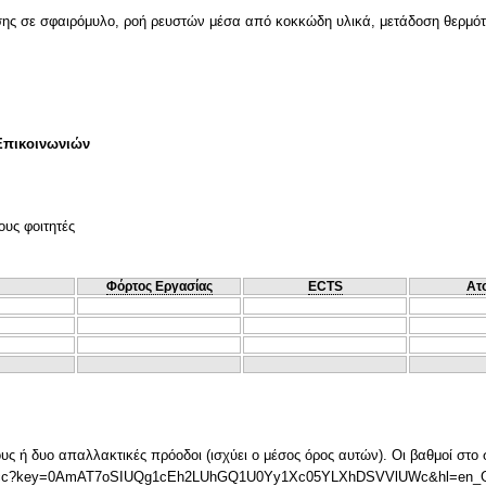
ης σε σφαιρόμυλο, ροή ρευστών μέσα από κοκκώδη υλικά, μετάδοση θερμότη
Επικοινωνιών
ους φοιτητές
Φόρτος Εργασίας
ECTS
Ατ
ους ή δυο απαλλακτικές πρόοδοι (ισχύει ο μέσος όρος αυτών). Οι βαθμοί στο
eet/ccc?key=0AmAT7oSIUQg1cEh2LUhGQ1U0Yy1Xc05YLXhDSVVlUWc&hl=en_