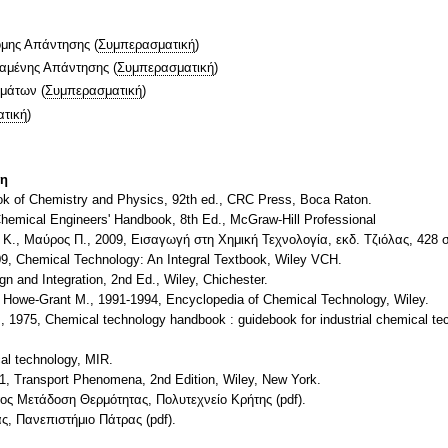
ομης Απάντησης
(
Συμπερασματική
)
ταμένης Απάντησης
(
Συμπερασματική
)
ημάτων
(
Συμπερασματική
)
τική
)
τη
k of Chemistry and Physics, 92th ed., CRC Press, Boca Raton.
Chemical Engineers' Handbook, 8th Ed., McGraw-Hill Professional
Κ., Μαύρος Π., 2009, Εισαγωγή στη Χημική Τεχνολογία, εκδ. Τζιόλας, 428 
09, Chemical Technology: An Integral Textbook, Wiley VCH.
n and Integration, 2nd Ed., Wiley, Chichester.
., Howe-Grant M., 1991-1994, Encyclopedia of Chemical Technology, Wiley.
1975, Chemical technology handbook : guidebook for industrial chemical tec
al technology, MIR.
1, Transport Phenomena, 2nd Edition, Wiley, New York.
τος Μετάδοση Θερμότητας, Πολυτεχνείο Κρήτης (pdf).
ς, Πανεπιστήμιο Πάτρας (pdf).