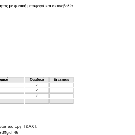
τας με φυσική μεταφορά και ακτινοβολία.
ομικά
Ομαδικά
Erasmus
✓
✓
✓
 σάϊτ του Εργ. Γ&ΑΧΤ:
GB#gid=46