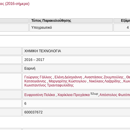
ας (2016-σήμερα)
Τύπος Παρακολούθησης
Εξάμ
Υποχρεωτικό
4
ΧΗΜΙΚΗ ΤΕΧΝΟΛΟΓΙΑ
2016 – 2017
Εαρινή
Γεώργιος Γάλλιος
Ελένη Δεληγιάννη
Αναστάσιος Ζουμπούλης
Θ
Κατσογιάννης
Μαργαρίτης Κώστογλου
Νικόλαος Λαζαρίδης
Κων
Κωνσταντίνος Τριανταφυλλίδης
52ωρ
Ευφροσύνη Πελέκα
Χαρίκλεια Προχάσκα
Απόστολος Φωτόπ
6
600037672