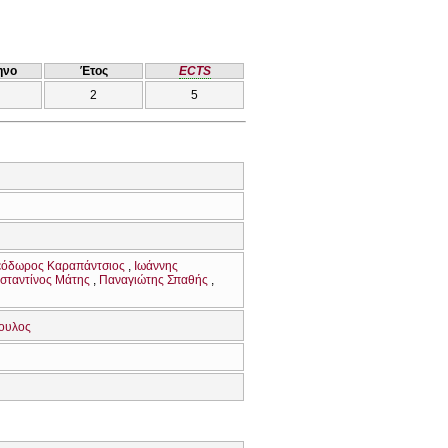
ηνο
Έτος
ECTS
2
5
εόδωρος Καραπάντσιος
Ιωάννης
σταντίνος Μάτης
Παναγιώτης Σπαθής
ουλος