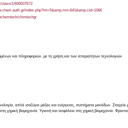
el/class/1/600037672
ww.chem.auth.gr/index.php?rm=5&amp;mn=641&amp;cid=1066
uthchemtech/chimtechgr
μένων και πληροφοριών, με τη χρήση και των απαραίτητων τεχνολογιών
χνολογία, απλά ισοζύγια μάζας και ενέργειας, συστήματα μονάδων. Στοιχεία 
στη χημική βιομηχανία. Υγιεινή και ασφάλεια στη χημική βιομηχανία. Φροντι