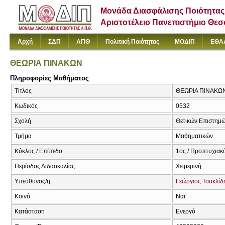
Μονάδα Διασφάλισης Ποιότητας
Αριστοτέλειο Πανεπιστήμιο Θε
Αρχή
ΣΔΠ
ΑΠΘ
Πολιτική Ποιότητας
ΜΟΔΙΠ
ΕΘΑ
ΘΕΩΡΙΑ ΠΙΝΑΚΩΝ
Πληροφορίες Μαθήματος
Τίτλος
ΘΕΩΡΙΑ ΠΙΝΑΚΩΝ 
Κωδικός
0532
Σχολή
Θετικών Επιστημ
Τμήμα
Μαθηματικών
Κύκλος / Επίπεδο
1ος / Προπτυχιακ
Περίοδος Διδασκαλίας
Χειμερινή
Υπεύθυνος/η
Γεώργιος Τσακλίδ
Κοινό
Ναι
Κατάσταση
Ενεργό