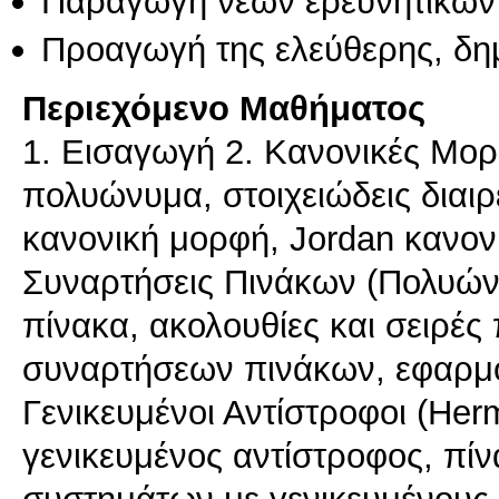
Παραγωγή νέων ερευνητικών
Προαγωγή της ελεύθερης, δη
Περιεχόμενο Μαθήματος
1. Εισαγωγή 2. Κανονικές Μο
πολυώνυμα, στοιχειώδεις διαιρέ
κανονική μορφή, Jordan κανον
Συναρτήσεις Πινάκων (Πολυώ
πίνακα, ακολουθίες και σειρές
συναρτήσεων πινάκων, εφαρμο
Γενικευμένοι Αντίστροφοι (He
γενικευμένος αντίστροφος, πί