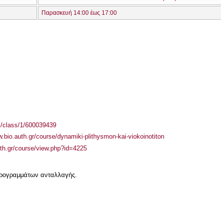
Παρασκευή 14:00 έως 17:00
el/class/1/600039439
w.bio.auth.gr/course/dynamiki-plithysmon-kai-viokoinotiton
auth.gr/course/view.php?id=4225
 προγραμμάτων ανταλλαγής.