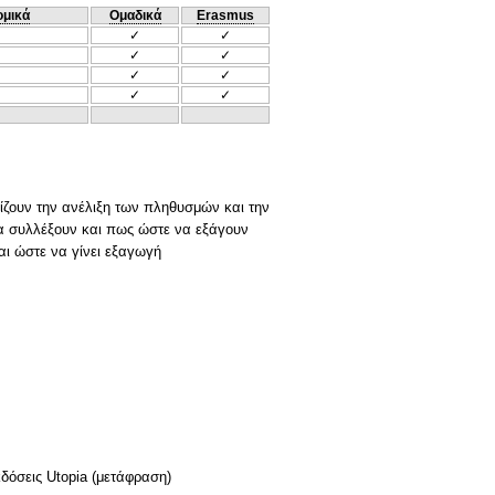
ομικά
Ομαδικά
Erasmus
✓
✓
✓
✓
✓
✓
✓
✓
ίζουν την ανέλιξη των πληθυσμών και την
 θα συλλέξουν και πως ώστε να εξάγουν
ι ώστε να γίνει εξαγωγή
δόσεις Utopia (μετάφραση)