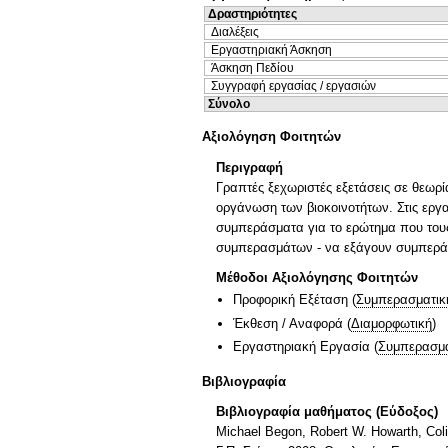
Δραστηριότητες
Διαλέξεις
Εργαστηριακή Άσκηση
Άσκηση Πεδίου
Συγγραφή εργασίας / εργασιών
Σύνολο
Αξιολόγηση Φοιτητών
Περιγραφή
Γραπτές ξεχωριστές εξετάσεις σε θεωρ
οργάνωση των βιοκοινοτήτων. Στις εργα
συμπεράσματα για το ερώτημα που τους
συμπερασμάτων - να εξάγουν συμπεράσ
Μέθοδοι Αξιολόγησης Φοιτητών
Προφορική Εξέταση
(
Συμπερασματικ
Έκθεση / Αναφορά
(
Διαμορφωτική
)
Εργαστηριακή Εργασία
(
Συμπερασμα
Βιβλιογραφία
Βιβλιογραφία μαθήματος (Εύδοξος)
Michael Begon, Robert W. Howarth, Col