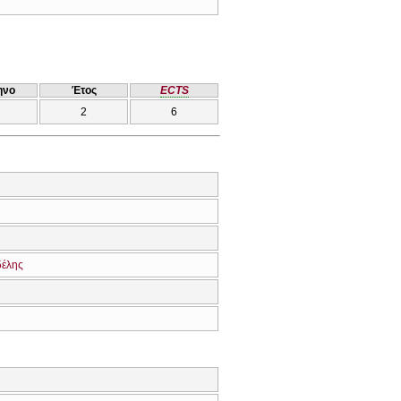
ηνο
Έτος
ECTS
2
6
δέλης