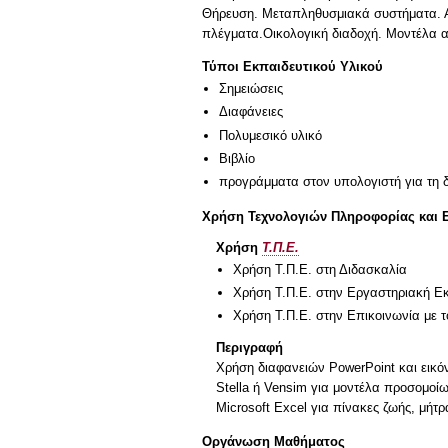
Θήρευση. Μεταπληθυσμιακά συστήματα. Αν
πλέγματα.Οικολογική διαδοχή. Μοντέλα απ
Τύποι Εκπαιδευτικού Υλικού
Σημειώσεις
Διαφάνειες
Πολυμεσικό υλικό
Βιβλίο
προγράμματα στον υπολογιστή για τη 
Χρήση Τεχνολογιών Πληροφορίας και 
Χρήση
Τ.Π.Ε.
Χρήση Τ.Π.Ε. στη Διδασκαλία
Χρήση Τ.Π.Ε. στην Εργαστηριακή Ε
Χρήση Τ.Π.Ε. στην Επικοινωνία με τ
Περιγραφή
Χρήση διαφανειών PowerPoint και εικ
Stella ή Vensim για μοντέλα προσομ
Microsoft Excel για πίνακες ζωής, μήτ
Οργάνωση Μαθήματος