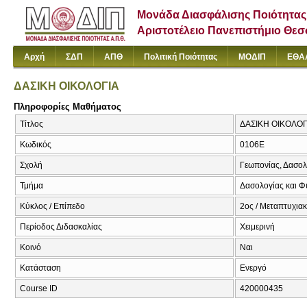
Μονάδα Διασφάλισης Ποιότητας
Αριστοτέλειο Πανεπιστήμιο Θε
Αρχή
ΣΔΠ
ΑΠΘ
Πολιτική Ποιότητας
ΜΟΔΙΠ
ΕΘΑ
ΔΑΣΙΚΗ ΟΙΚΟΛΟΓΙΑ
Πληροφορίες Μαθήματος
Τίτλος
ΔΑΣΙΚΗ ΟΙΚΟΛΟΓΙΑ
Κωδικός
0106Ε
Σχολή
Γεωπονίας, Δασολ
Τμήμα
Δασολογίας και Φ
Κύκλος / Επίπεδο
2ος / Μεταπτυχιακ
Περίοδος Διδασκαλίας
Χειμερινή
Κοινό
Ναι
Κατάσταση
Ενεργό
Course ID
420000435