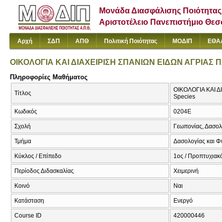
Μονάδα Διασφάλισης Ποιότητας
Αριστοτέλειο Πανεπιστήμιο Θε
Αρχή
ΣΔΠ
ΑΠΘ
Πολιτική Ποιότητας
ΜΟΔΙΠ
ΕΘΑ
ΟΙΚΟΛΟΓΙΑ ΚΑΙ ΔΙΑΧΕΙΡΙΣΗ ΣΠΑΝΙΩΝ ΕΙΔΩΝ ΑΓΡΙΑΣ 
Πληροφορίες Μαθήματος
ΟΙΚΟΛΟΓΙΑ ΚΑΙ ΔΙ
Τίτλος
Species
Κωδικός
0204Ε
Σχολή
Γεωπονίας, Δασολ
Τμήμα
Δασολογίας και Φ
Κύκλος / Επίπεδο
1ος / Προπτυχιακό
Περίοδος Διδασκαλίας
Χειμερινή
Κοινό
Ναι
Κατάσταση
Ενεργό
Course ID
420000446