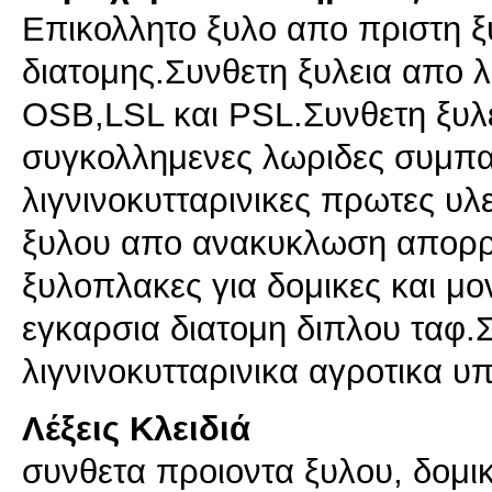
Επικολλητο ξυλο απο πριστη ξ
διατομης.Συνθετη ξυλεια απο 
OSB,LSL και PSL.Συνθετη ξυλ
συγκολλημενες λωριδες συμπα
λιγνινοκυτταρινικες πρωτες υλ
ξυλου απο ανακυκλωση απορρ
ξυλοπλακες για δομικες και μ
εγκαρσια διατομη διπλου ταφ.
λιγνινοκυτταρινικα αγροτικα υ
Λέξεις Κλειδιά
συνθετα προιοντα ξυλου, δομι