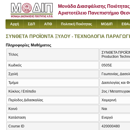
Μονάδα Διασφάλισης Ποιότητας
Αριστοτέλειο Πανεπιστήμιο Θε
Αρχή
ΣΔΠ
ΑΠΘ
Πολιτική Ποιότητας
ΜΟΔΙΠ
ΕΘΑ
ΣΥΝΘΕΤΑ ΠΡΟΪΟΝΤΑ ΞΥΛΟΥ - ΤΕΧΝΟΛΟΓΙΑ ΠΑΡΑΓΩΓΗΣ
Πληροφορίες Μαθήματος
ΣΥΝΘΕΤΑ ΠΡΟΪΟΝΤ
Τίτλος
Production Techno
Κωδικός
0505Ε
Σχολή
Γεωπονίας, Δασολ
Τμήμα
Δασολογίας και Φ
Κύκλος / Επίπεδο
2ος / Μεταπτυχια
Περίοδος Διδασκαλίας
Χειμερινή
Κοινό
Ναι
Κατάσταση
Ενεργό
Course ID
420000480