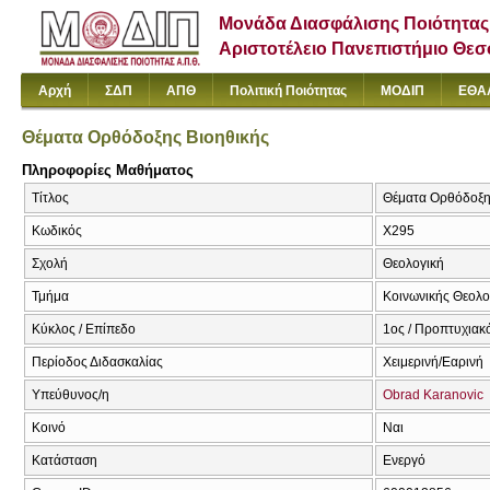
Μονάδα Διασφάλισης Ποιότητας
Αριστοτέλειο Πανεπιστήμιο Θε
Αρχή
ΣΔΠ
ΑΠΘ
Πολιτική Ποιότητας
ΜΟΔΙΠ
ΕΘΑ
Θέματα Ορθόδοξης Βιοηθικής
Πληροφορίες Μαθήματος
Τίτλος
Θέματα Ορθόδοξης 
Κωδικός
Χ295
Σχολή
Θεολογική
Τμήμα
Κοινωνικής Θεολογ
Κύκλος / Επίπεδο
1ος / Προπτυχιακ
Περίοδος Διδασκαλίας
Χειμερινή/Εαρινή
Υπεύθυνος/η
Obrad Karanovic
Κοινό
Ναι
Κατάσταση
Ενεργό