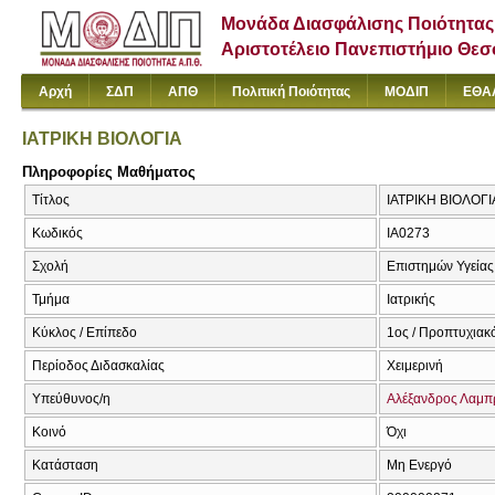
Μονάδα Διασφάλισης Ποιότητας
Αριστοτέλειο Πανεπιστήμιο Θε
Αρχή
ΣΔΠ
ΑΠΘ
Πολιτική Ποιότητας
ΜΟΔΙΠ
ΕΘΑ
ΙΑΤΡΙΚΗ ΒΙΟΛΟΓΙΑ
Πληροφορίες Μαθήματος
Τίτλος
ΙΑΤΡΙΚΗ ΒΙΟΛΟΓΙΑ
Κωδικός
ΙΑ0273
Σχολή
Επιστημών Υγείας
Τμήμα
Ιατρικής
Κύκλος / Επίπεδο
1ος / Προπτυχιακ
Περίοδος Διδασκαλίας
Χειμερινή
Υπεύθυνος/η
Αλέξανδρος Λαμ
Κοινό
Όχι
Κατάσταση
Μη Ενεργό