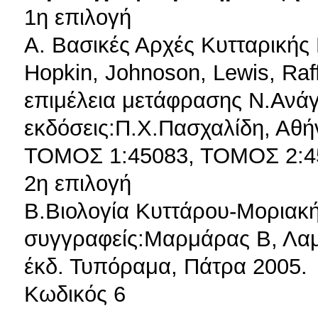
1η επιλογή
Α. Βασικές Αρχές Κυτταρικής 
Hopkin, Johnoson, Lewis, Raff
επιμέλεια μετάφρασης Ν.Ανάγν
εκδόσεις:Π.Χ.Πασχαλίδη, Αθή
ΤΟΜΟΣ 1:45083, ΤΟΜΟΣ 2:4
2η επιλογή
Β.Βιολογία Κυττάρου-Μοριακ
συγγραφείς:Μαρμάρας Β, Λα
έκδ. Τυπόραμα, Πάτρα 2005.
Κωδικός 6