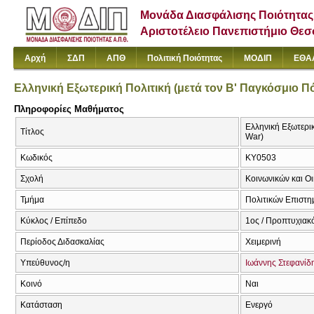
Μονάδα Διασφάλισης Ποιότητας
Αριστοτέλειο Πανεπιστήμιο Θε
Αρχή
ΣΔΠ
ΑΠΘ
Πολιτική Ποιότητας
ΜΟΔΙΠ
ΕΘΑ
Ελληνική Εξωτερική Πολιτική (μετά τον Β' Παγκόσμιο Π
Πληροφορίες Μαθήματος
Ελληνική Εξωτερικ
Τίτλος
War)
Κωδικός
ΚΥ0503
Σχολή
Κοινωνικών και Ο
Τμήμα
Πολιτικών Επιστ
Κύκλος / Επίπεδο
1ος / Προπτυχιακ
Περίοδος Διδασκαλίας
Χειμερινή
Υπεύθυνος/η
Ιωάννης Στεφανίδ
Κοινό
Ναι
Κατάσταση
Ενεργό