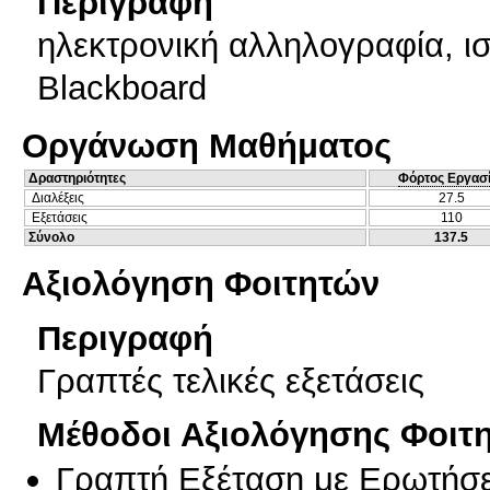
Περιγραφή
ηλεκτρονική αλληλογραφία, ι
Blackboard
Οργάνωση Μαθήματος
Δραστηριότητες
Φόρτος Εργασ
Διαλέξεις
27.5
Εξετάσεις
110
Σύνολο
137.5
Αξιολόγηση Φοιτητών
Περιγραφή
Γραπτές τελικές εξετάσεις
Μέθοδοι Αξιολόγησης Φοιτ
Γραπτή Εξέταση με Ερωτήσε