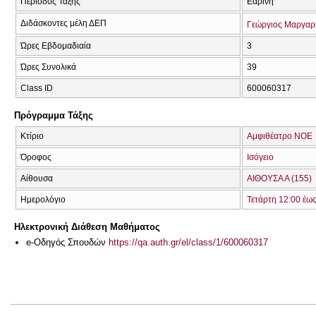
Περίοδος Τάξης
Εαρινή
Διδάσκοντες μέλη ΔΕΠ
Γεώργιος Μαργαρ
Ώρες Εβδομαδιαία
3
Ώρες Συνολικά
39
Class ID
600060317
Πρόγραμμα Τάξης
Κτίριο
Αμφιθέατρο ΝΟΕ
Όροφος
Ισόγειο
Αίθουσα
ΑΙΘΟΥΣΑ Α (155)
Ημερολόγιο
Τετάρτη 12:00 έω
Ηλεκτρονική Διάθεση Μαθήματος
e-Οδηγός Σπουδών
https://qa.auth.gr/el/class/1/600060317