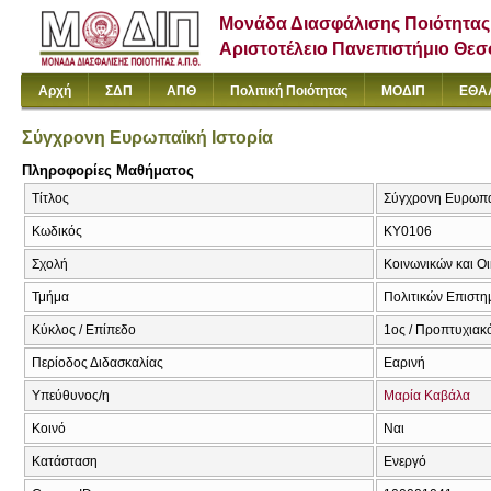
Μονάδα Διασφάλισης Ποιότητας
Αριστοτέλειο Πανεπιστήμιο Θε
Αρχή
ΣΔΠ
ΑΠΘ
Πολιτική Ποιότητας
ΜΟΔΙΠ
ΕΘΑ
Σύγχρονη Ευρωπαϊκή Ιστορία
Πληροφορίες Μαθήματος
Τίτλος
Σύγχρονη Ευρωπαϊ
Κωδικός
ΚΥ0106
Σχολή
Κοινωνικών και Ο
Τμήμα
Πολιτικών Επιστ
Κύκλος / Επίπεδο
1ος / Προπτυχιακ
Περίοδος Διδασκαλίας
Εαρινή
Υπεύθυνος/η
Μαρία Καβάλα
Κοινό
Ναι
Κατάσταση
Ενεργό