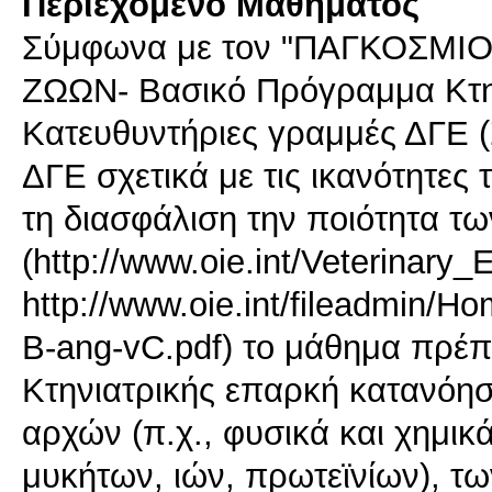
Περιεχόμενο Μαθήματος
Σύμφωνα με τον "ΠΑΓΚΟΣΜΙ
ΖΩΩΝ- Βασικό Πρόγραμμα Κτη
Κατευθυντήριες γραμμές ΔΓΕ (Σ
ΔΓΕ σχετικά με τις ικανότητες
τη διασφάλιση την ποιότητα τ
(http://www.oie.int/Veterinary
http://www.oie.int/fileadmi
B-ang-vC.pdf) το μάθημα πρέπε
Κτηνιατρικής επαρκή κατανόη
αρχών (π.χ., φυσικά και χημικ
μυκήτων, ιών, πρωτεϊνίων), τ