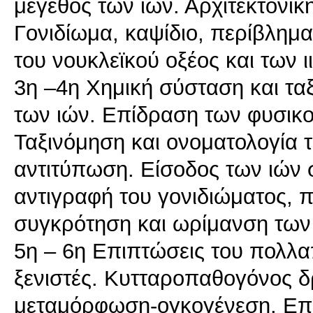
μέγεθος των ιών. Αρχιτεκτονική
Γονιδίωμα, καψίδιο, περίβλημα 
του νουκλεϊκού οξέος και των 
3η –4η Χημική σύσταση και τα
των ιών. Επίδραση των φυσικ
Ταξινόμηση και ονοματολογία 
αντιτύπωση. Είσοδος των ιών 
αντιγραφή του γονιδιώματος,
συγκρότηση και ωρίμανση των 
5η – 6η Επιπτώσεις του πολλα
ξενιστές. Κυτταροπαθογόνος δ
μεταμόρφωση-ογκογένεση. Επί