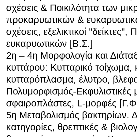
σχέσεις & Ποικιλότητα των μι
προκαρυωτικών & ευκαρυωτικώ
σχέσεις, εξελικτικοί "δείκτες"
ευκαρυωτικών [Β.Σ.]
2η – 4η Μορφολογία και Διάτα
κυττάρου: Κυτταρικό τοίχωμα,
κυτταρόπλασμα, έλυτρο, βλεφαρ
Πολυμορφισμός-Εκφυλιστικές 
σφαιροπλάστες, L-μορφές [Γ.Φ
5η Μεταβολισμός βακτηρίων. Δ
κατηγορίες, θρεπτικές & βιολο