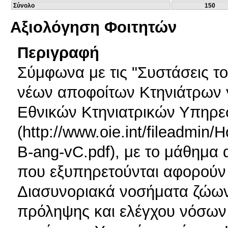
Σύνολο
150
Αξιολόγηση Φοιτητών
Περιγραφή
Σύμφωνα με τις "Συστάσεις το
νέων αποφοίτων Κτηνιάτρων γ
Εθνικών Κτηνιατρικών Υπηρε
(http://www.oie.int/filead
B-ang-vC.pdf), με το μάθημα 
που εξυπηρετούνται αφορού
Διασυνοριακά νοσήματα ζώων
πρόληψης και ελέγχου νόσων