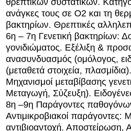
θρεπτικών συστατικών. Κατηγο
ανάγκες τους σε Ο2 και τη θε
βακτηρίων. Θρεπτικές αλληλεπ
6η – 7η Γενετική βακτηρίων: Δ
γονιδιώματος. Εξέλιξη & προσ
ανασυνδυασμός (ομόλογος, ειδι
(μεταθετά στοιχεία, πλασμίδια
Μηχανισμοί μεταβίβασης γενετ
Μεταγωγή, Σύζευξη). Ειδογένεσ
8η –9η Παράγοντες παθογόνων 
Αντιμικροβιακοί παράγοντες: 
αντιβιοαντοχή. Αποστείρωση, 