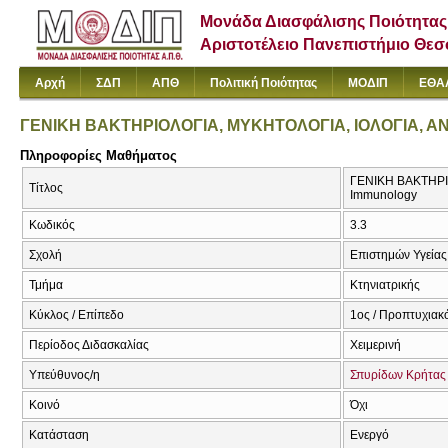
Μονάδα Διασφάλισης Ποιότητας
Αριστοτέλειο Πανεπιστήμιο Θε
Αρχή
ΣΔΠ
ΑΠΘ
Πολιτική Ποιότητας
ΜΟΔΙΠ
ΕΘΑ
ΓΕΝΙΚΗ ΒΑΚΤΗΡΙΟΛΟΓΙΑ, ΜΥΚΗΤΟΛΟΓΙΑ, ΙΟΛΟΓΙΑ, Α
Πληροφορίες Μαθήματος
ΓΕΝΙΚΗ ΒΑΚΤΗΡΙΟ
Τίτλος
Immunology
Κωδικός
3.3
Σχολή
Επιστημών Υγείας
Τμήμα
Κτηνιατρικής
Κύκλος / Επίπεδο
1ος / Προπτυχιακ
Περίοδος Διδασκαλίας
Χειμερινή
Υπεύθυνος/η
Σπυρίδων Κρήτας
Κοινό
Όχι
Κατάσταση
Ενεργό