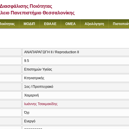
Διασφάλισης Ποιότητας
έλειο Πανεπιστήμιο Θεσσαλονίκης
Ποιότητας
ΜΟΔΙΠ
ΕΘΑΑΕ
ΟΜΕΑ
Αξιολόγηση
Πιστοποί
ΑΝΑΠΑΡΑΓΩΓΗ ΙΙ / Reproduction II
9.5
Επιστημών Υγείας
Κτηνιατρικής
1ος / Προπτυχιακό
Χειμερινή
Ιωάννης Τσακμακίδης
Όχι
Ενεργό