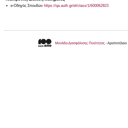
e-Οδηγός Σπουδών
https://qa.auth.gr/el/class/1/600062823
Μονάδα Διασφάλισης Ποιότητας
- Αριστοτέλει