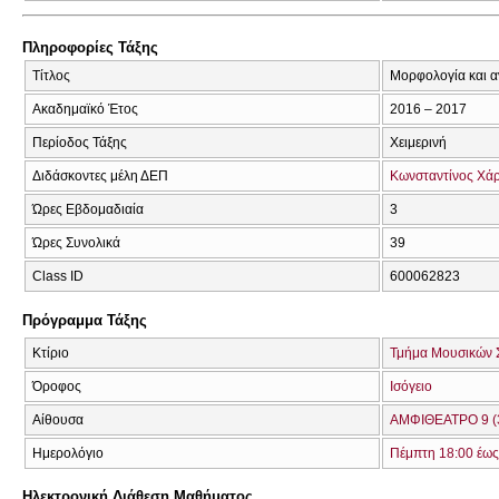
Πληροφορίες Τάξης
Τίτλος
Μορφολογία και αν
Ακαδημαϊκό Έτος
2016 – 2017
Περίοδος Τάξης
Χειμερινή
Διδάσκοντες μέλη ΔΕΠ
Κωνσταντίνος Χά
Ώρες Εβδομαδιαία
3
Ώρες Συνολικά
39
Class ID
600062823
Πρόγραμμα Τάξης
Κτίριο
Τμήμα Μουσικών 
Όροφος
Ισόγειο
Αίθουσα
ΑΜΦΙΘΕΑΤΡΟ 9 (
Ημερολόγιο
Πέμπτη 18:00 έως
Ηλεκτρονική Διάθεση Μαθήματος