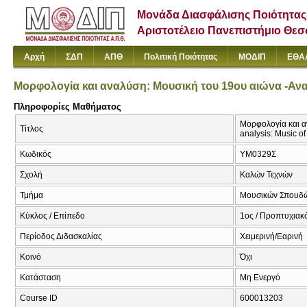
Μονάδα Διασφάλισης Ποιότητας
Αριστοτέλειο Πανεπιστήμιο Θε
Αρχή
ΣΔΠ
ΑΠΘ
Πολιτική Ποιότητας
ΜΟΔΙΠ
ΕΘΑ
Μορφολογία και αναλύση: Μουσική του 19ου αιώνα -Αναλ
Πληροφορίες Μαθήματος
Μορφολογία και αν
Τίτλος
analysis: Music of
Κωδικός
ΥΜ0329Σ
Σχολή
Καλών Τεχνών
Τμήμα
Μουσικών Σπουδ
Κύκλος / Επίπεδο
1ος / Προπτυχιακ
Περίοδος Διδασκαλίας
Χειμερινή/Εαρινή
Κοινό
Όχι
Κατάσταση
Μη Ενεργό
Course ID
600013203