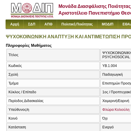
Μονάδα Διασφάλισης Ποιότητας
Αριστοτέλειο Πανεπιστήμιο Θε
Αρχή
ΣΔΠ
ΑΠΘ
Πολιτική Ποιότητας
ΜΟΔΙΠ
ΕΘΑ
ΨΥΧΟΚΟΙΝΩΝΙΚΗ ΑΝΑΠΤΥΞΗ ΚΑΙ ΑΝΤΙΜΕΤΩΠΙΣΗ ΠΡ
Πληροφορίες Μαθήματος
ΨΥΧΟΚΟΙΝΩΝΙΚΗ
Τίτλος
PSYCHOSOCIAL
Κωδικός
ΥΒ.1.004
Σχολή
Παιδαγωγική
Τμήμα
Επιστημών Προσχ
Κύκλος / Επίπεδο
1ος / Προπτυχιακ
Περίοδος Διδασκαλίας
Χειμερινή/Εαρινή
Υπεύθυνος/η
Φλώρα Κολιούλη
Κοινό
Όχι
Κατάσταση
Ενεργό