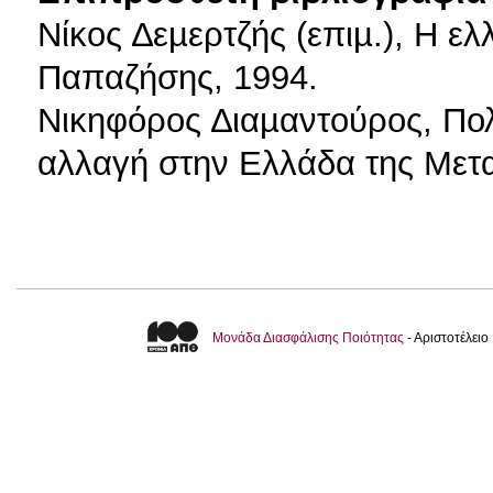
Νίκος ∆εµερτζής (επιµ.), Η ε
Παπαζήσης, 1994.
Νικηφόρος ∆ιαµαντούρος, Πολι
αλλαγή στην Ελλάδα της Μετα
Μονάδα Διασφάλισης Ποιότητας
- Αριστοτέλει