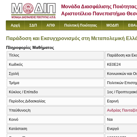
Μονάδα Διασφάλισης Ποιότητας
Αριστοτέλειο Πανεπιστήμιο Θε
Αρχή
ΣΔΠ
ΑΠΘ
Πολιτική Ποιότητας
ΜΟΔΙΠ
ΕΘΑ
Παράδοση και Εκσυγχρονισμός στη Μεταπολεμική Ελλ
Πληροφορίες Μαθήματος
Τίτλος
Παράδοση και Εκσ
Κωδικός
ΚΕ0Ε24
Σχολή
Κοινωνικών και Ο
Τμήμα
Πολιτικών Επιστ
Κύκλος / Επίπεδο
1ος / Προπτυχιακ
Περίοδος Διδασκαλίας
Εαρινή
Υπεύθυνος/η
Ανδρέας Πανταζό
Κοινό
Ναι
Κατάσταση
Ενεργό