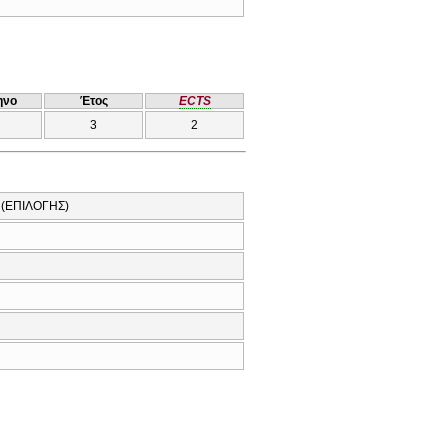
ηνο
Έτος
ECTS
3
2
(ΕΠΙΛΟΓΗΣ)