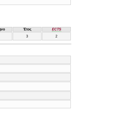
ηνο
Έτος
ECTS
3
2