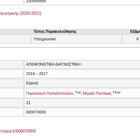
200000888
νιατρικής (2020-2021)
Τύπος Παρακολούθησης
Εξάμ
Υποχρεωτικό
6
ΑΠΕΙΚΟΝΙΣΤΙΚΗ ΔΙΑΓΝΩΣΤΙΚΗ Ι
2016 – 2017
Εαρινή
7ωρ
13ωρ
Παρασκευή Παπαδοπούλου
Μιχαήλ Πατσίκας
21
600070000
el/class/1/600070000