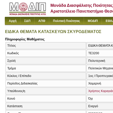
Μονάδα Διασφάλισης Ποιότητας
Αριστοτέλειο Πανεπιστήμιο Θε
Αρχή
ΣΔΠ
ΑΠΘ
Πολιτική Ποιότητας
ΜΟΔΙΠ
ΕΘΑ
ΕΙΔΙΚΑ ΘΕΜΑΤΑ ΚΑΤΑΣΚΕΥΩΝ ΣΚΥΡΟΔΕΜΑΤΟΣ
Πληροφορίες Μαθήματος
Τίτλος
ΕΙΔΙΚΑ ΘΕΜΑΤΑ Κ
Κωδικός
ΤΕ3200
Σχολή
Πολυτεχνική
Τμήμα
Πολιτικών Μηχαν
Κύκλος / Επίπεδο
1ος / Προπτυχιακ
Περίοδος Διδασκαλίας
Χειμερινή
Υπεύθυνος/η
Χρήστος Καραγιά
Κοινό
Όχι
Κατάσταση
Ενεργό