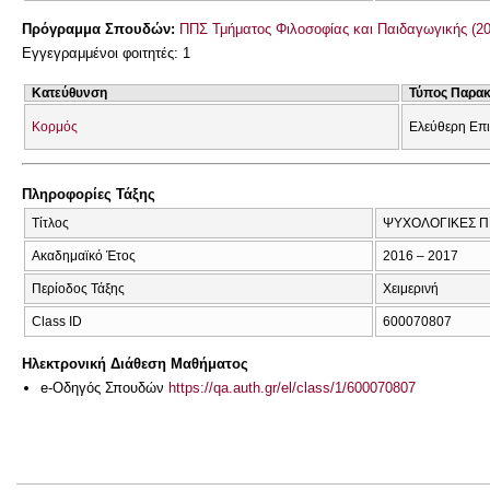
Πρόγραμμα Σπουδών:
ΠΠΣ Τμήματος Φιλοσοφίας και Παιδαγωγικής (2
Εγγεγραμμένοι φοιτητές: 1
Κατεύθυνση
Τύπος Παρα
Κορμός
Ελεύθερη Επ
Πληροφορίες Τάξης
Τίτλος
ΨΥΧΟΛΟΓΙΚΕΣ ΠΡ
Ακαδημαϊκό Έτος
2016 – 2017
Περίοδος Τάξης
Χειμερινή
Class ID
600070807
Ηλεκτρονική Διάθεση Μαθήματος
e-Οδηγός Σπουδών
https://qa.auth.gr/el/class/1/600070807