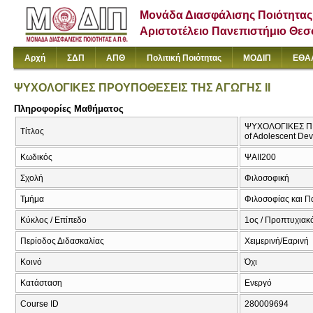
Μονάδα Διασφάλισης Ποιότητας
Αριστοτέλειο Πανεπιστήμιο Θε
Αρχή
ΣΔΠ
ΑΠΘ
Πολιτική Ποιότητας
ΜΟΔΙΠ
ΕΘΑ
ΨΥΧΟΛΟΓΙΚΕΣ ΠΡΟΥΠΟΘΕΣΕΙΣ ΤΗΣ ΑΓΩΓΗΣ ΙΙ
Πληροφορίες Μαθήματος
ΨΥΧΟΛΟΓΙΚΕΣ ΠΡΟΥ
Τίτλος
of Adolescent De
Κωδικός
ΨΑΙΙ200
Σχολή
Φιλοσοφική
Τμήμα
Φιλοσοφίας και Π
Κύκλος / Επίπεδο
1ος / Προπτυχιακ
Περίοδος Διδασκαλίας
Χειμερινή/Εαρινή
Κοινό
Όχι
Κατάσταση
Ενεργό
Course ID
280009694