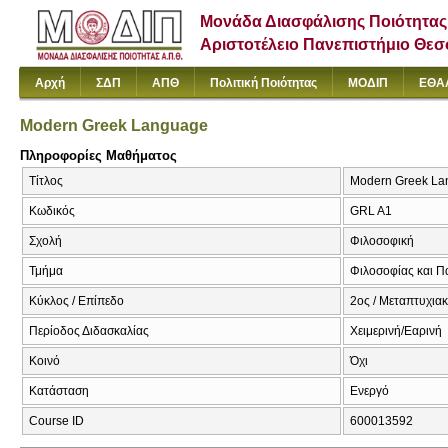
Μονάδα Διασφάλισης Ποιότητας
Αριστοτέλειο Πανεπιστήμιο Θε
Αρχή
ΣΔΠ
ΑΠΘ
Πολιτική Ποιότητας
ΜΟΔΙΠ
ΕΘΑ
Modern Greek Language
Πληροφορίες Μαθήματος
Τίτλος
Modern Greek La
Κωδικός
GRL A1
Σχολή
Φιλοσοφική
Τμήμα
Φιλοσοφίας και Π
Κύκλος / Επίπεδο
2ος / Μεταπτυχια
Περίοδος Διδασκαλίας
Χειμερινή/Εαρινή
Κοινό
Όχι
Κατάσταση
Ενεργό
Course ID
600013592