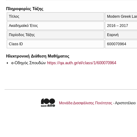
Πληροφορίες Τάξης
Τίτλος
Modern Greek La
Ακαδημαϊκό Έτος
2016 – 2017
Περίοδος Τάξης
Εαρινή
Class ID
600070964
Ηλεκτρονική Διάθεση Μαθήματος
e-Οδηγός Σπουδών
https://qa.auth.gr/el/class/1/600070964
Μονάδα Διασφάλισης Ποιότητας
- Αριστοτέλει