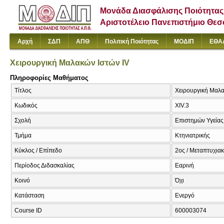
Μονάδα Διασφάλισης Ποιότητας
Αριστοτέλειο Πανεπιστήμιο Θε
Αρχή
ΣΔΠ
ΑΠΘ
Πολιτική Ποιότητας
ΜΟΔΙΠ
ΕΘΑ
Χειρουργική Μαλακών Ιστών IV
Πληροφορίες Μαθήματος
Τίτλος
Χειρουργική Μαλακ
Κωδικός
XIV.3
Σχολή
Επιστημών Υγείας
Τμήμα
Κτηνιατρικής
Κύκλος / Επίπεδο
2ος / Μεταπτυχια
Περίοδος Διδασκαλίας
Εαρινή
Κοινό
Όχι
Κατάσταση
Ενεργό
Course ID
600003074