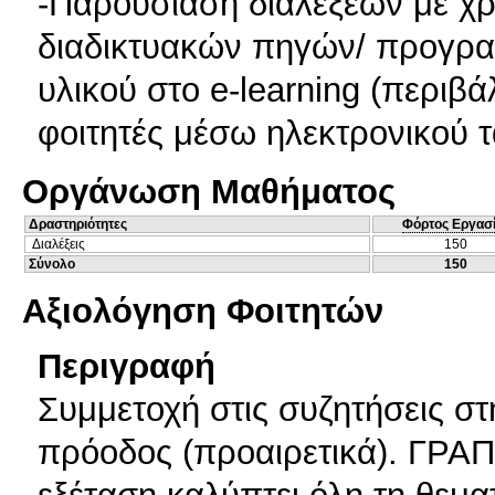
-Παρουσίαση διαλέξεων με χρή
διαδικτυακών πηγών/ προγρα
υλικού στο e-learning (περιβ
φοιτητές μέσω ηλεκτρονικού τ
Οργάνωση Μαθήματος
Δραστηριότητες
Φόρτος Εργασ
Διαλέξεις
150
Σύνολο
150
Αξιολόγηση Φοιτητών
Περιγραφή
Συμμετοχή στις συζητήσεις στ
πρόοδος (προαιρετικά). ΓΡ
εξέταση καλύπτει όλη τη θεμα