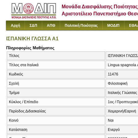
Μονάδα Διασφάλισης Ποιότητας
Αριστοτέλειο Πανεπιστήμιο Θε
Αρχή
ΣΔΠ
ΑΠΘ
Πολιτική Ποιότητας
ΜΟΔΙΠ
ΕΘΑ
ΙΣΠΑΝΙΚΗ ΓΛΩΣΣΑ Α1
Πληροφορίες Μαθήματος
Τίτλος
ΙΣΠΑΝΙΚΗ ΓΛΩΣΣΑ
Τίτλος στα Ιταλικά
Lingua spagnola 
Κωδικός
11476
Σχολή
Φιλοσοφική
Τμήμα
Ιταλικής Γλώσσας 
Κύκλος / Επίπεδο
1ος / Προπτυχιακ
Περίοδος Διδασκαλίας
Χειμερινή/Εαρινή
Κοινό
Ναι
Κατάσταση
Ενεργό