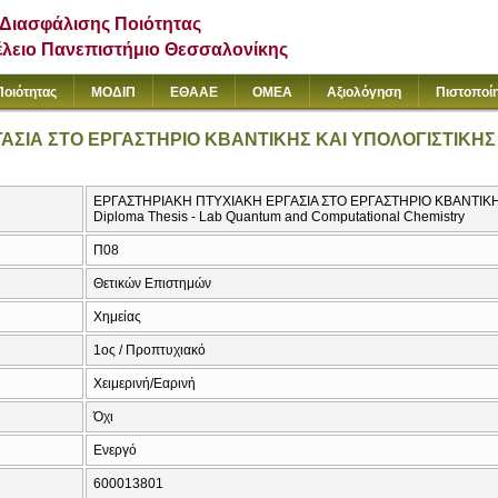
Διασφάλισης Ποιότητας
έλειο Πανεπιστήμιο Θεσσαλονίκης
Ποιότητας
ΜΟΔΙΠ
ΕΘΑΑΕ
ΟΜΕΑ
Αξιολόγηση
Πιστοποί
ΑΣΙΑ ΣΤΟ ΕΡΓΑΣΤΗΡΙΟ ΚΒΑΝΤΙΚΗΣ ΚΑΙ ΥΠΟΛΟΓΙΣΤΙΚΗΣ
ΕΡΓΑΣΤΗΡΙΑΚΗ ΠΤΥΧΙΑΚΗ ΕΡΓΑΣΙΑ ΣΤΟ ΕΡΓΑΣΤΗΡΙΟ ΚΒΑΝΤΙΚΗ
Diploma Thesis - Lab Quantum and Computational Chemistry
Π08
Θετικών Επιστημών
Χημείας
1ος / Προπτυχιακό
Χειμερινή/Εαρινή
Όχι
Ενεργό
600013801