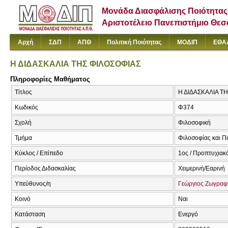
Μονάδα Διασφάλισης Ποιότητας
Αριστοτέλειο Πανεπιστήμιο Θε
Αρχή
ΣΔΠ
ΑΠΘ
Πολιτική Ποιότητας
ΜΟΔΙΠ
ΕΘΑ
Η ΔΙΔΑΣΚΑΛΙΑ ΤΗΣ ΦΙΛΟΣΟΦΙΑΣ
Πληροφορίες Μαθήματος
Τίτλος
Η ΔΙΔΑΣΚΑΛΙΑ ΤΗΣ
Κωδικός
Φ374
Σχολή
Φιλοσοφική
Τμήμα
Φιλοσοφίας και Π
Κύκλος / Επίπεδο
1ος / Προπτυχιακό
Περίοδος Διδασκαλίας
Χειμερινή/Εαρινή
Υπεύθυνος/η
Γεώργιος Ζωγραφ
Κοινό
Ναι
Κατάσταση
Ενεργό