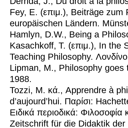
Derrida, J., Du droit à la phil
Fey, E. (επιμ.), Beiträge zum 
europäischen Ländern. Münste
Hamlyn, D.W., Being a Philos
Kasachkoff, T. (επιμ.), In the
Teaching Philosophy. Λονδίνο:
Lipman, M., Philosophy goes 
1988.
Tozzi, M. κά., Apprendre à ph
d’aujourd’hui. Παρίσι: Hachett
Ειδικά περιοδικά: Φιλοσοφία κ
Zeitschrift für die Didaktik de