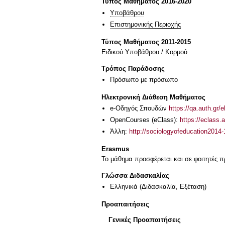
Τύπος Μαθήματος 2016-2020
Υποβάθρου
Επιστημονικής Περιοχής
Τύπος Μαθήματος 2011-2015
Ειδικού Υποβάθρου / Κορμού
Τρόπος Παράδοσης
Πρόσωπο με πρόσωπο
Ηλεκτρονική Διάθεση Μαθήματος
e-Οδηγός Σπουδών
https://qa.auth.gr/
OpenCourses (eClass):
https://eclass
Άλλη:
http://sociologyofeducation2014-
Erasmus
Το μάθημα προσφέρεται και σε φοιτητές
Γλώσσα Διδασκαλίας
Ελληνικά
(Διδασκαλία, Εξέταση)
Προαπαιτήσεις
Γενικές Προαπαιτήσεις