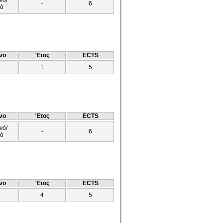
-
6
νό
νο
Έτος
ECTS
1
5
νο
Έτος
ECTS
νό/
-
6
νό
νο
Έτος
ECTS
4
5