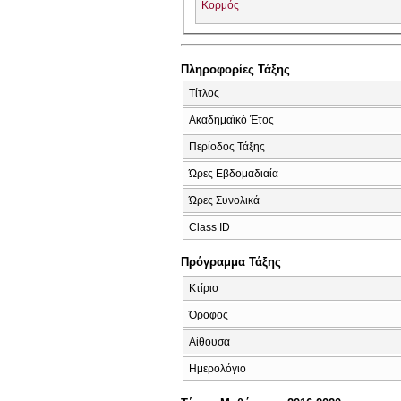
Κορμός
Πληροφορίες Τάξης
Τίτλος
Ακαδημαϊκό Έτος
Περίοδος Τάξης
Ώρες Εβδομαδιαία
Ώρες Συνολικά
Class ID
Πρόγραμμα Τάξης
Κτίριο
Όροφος
Αίθουσα
Ημερολόγιο