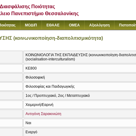
Διασφάλισης Ποιότητας
έλειο Πανεπιστήμιο Θεσσαλονίκης
Ποιότητας
ΜΟΔΙΠ
ΕΘΑΑΕ
ΟΜΕΑ
Αξιολόγηση
Πιστοποί
ΗΣ (κοινωνικοποίηση-διαπολιτισμικότητα)
ΚΟΙΝΩΝΙΟΛΟΓΙΑ ΤΗΣ ΕΚΠΑΙΔΕΥΣΗΣ (κοινωνικοποίηση-διαπολιτισμικ
(socialisation-interculturalism)
ΚΕ800
Φιλοσοφική
Φιλοσοφίας και Παιδαγωγικής
1ος / Προπτυχιακό, 2ος / Μεταπτυχιακό
Χειμερινή/Εαρινή
Αντιγόνη Σαρακινιώτη
Ναι
Ενεργό