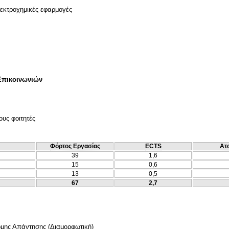
λεκτροχημικές εφαρμογές
Επικοινωνιών
ους φοιτητές
Φόρτος Εργασίας
ECTS
Ατ
39
1,6
15
0,6
13
0,5
67
2,7
ομης Απάντησης
(
Διαμορφωτική
)