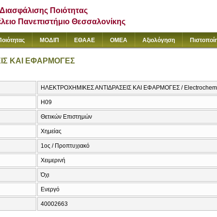
Διασφάλισης Ποιότητας
έλειο Πανεπιστήμιο Θεσσαλονίκης
Ποιότητας
ΜΟΔΙΠ
ΕΘΑΑΕ
ΟΜΕΑ
Αξιολόγηση
Πιστοποί
ΙΣ ΚΑΙ ΕΦΑΡΜΟΓΕΣ
ΗΛΕΚΤΡΟΧΗΜΙΚΕΣ ΑΝΤΙΔΡΑΣΕΙΣ ΚΑΙ ΕΦΑΡΜΟΓΕΣ / Electrochemic
Η09
Θετικών Επιστημών
Χημείας
1ος / Προπτυχιακό
Χειμερινή
Όχι
Ενεργό
40002663