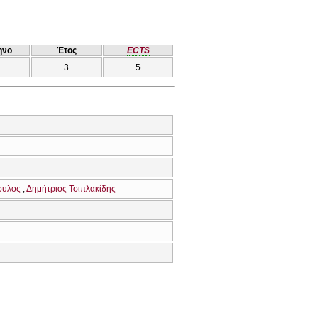
ηνο
Έτος
ECTS
3
5
ουλος
Δημήτριος Τσιπλακίδης