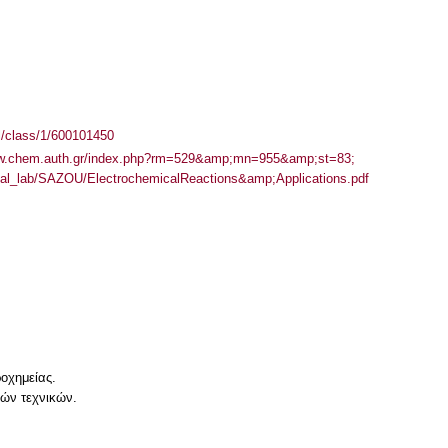
el/class/1/600101450
ww.chem.auth.gr/index.php?rm=529&amp;mn=955&amp;st=83;
ical_lab/SAZOU/ElectrochemicalReactions&amp;Applications.pdf
οχημείας.
ών τεχνικών.