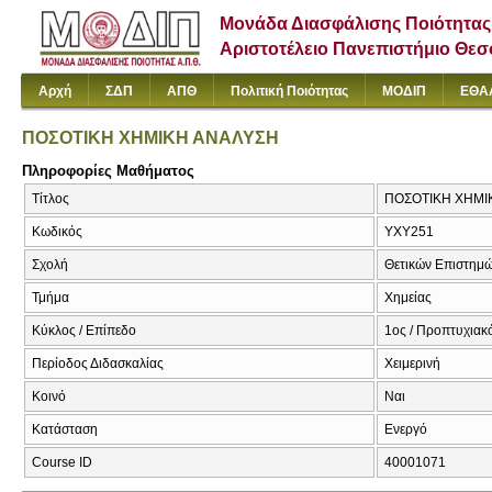
Μονάδα Διασφάλισης Ποιότητας
Αριστοτέλειο Πανεπιστήμιο Θε
Αρχή
ΣΔΠ
ΑΠΘ
Πολιτική Ποιότητας
ΜΟΔΙΠ
ΕΘΑ
ΠΟΣΟΤΙΚΗ ΧΗΜΙΚΗ ΑΝΑΛΥΣΗ
Πληροφορίες Μαθήματος
Τίτλος
ΠΟΣΟΤΙΚΗ ΧΗΜΙΚΗ
Κωδικός
ΥΧΥ251
Σχολή
Θετικών Επιστημ
Τμήμα
Χημείας
Κύκλος / Επίπεδο
1ος / Προπτυχιακ
Περίοδος Διδασκαλίας
Χειμερινή
Κοινό
Ναι
Κατάσταση
Ενεργό
Course ID
40001071