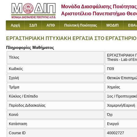
Μονάδα Διασφάλισης Ποιότητας
Αριστοτέλειο Πανεπιστήμιο Θε
Αρχή
ΣΔΠ
ΑΠΘ
Πολιτική Ποιότητας
ΜΟΔΙΠ
ΕΘΑ
ΕΡΓΑΣΤΗΡΙΑΚΗ ΠΤΥΧΙΑΚΗ ΕΡΓΑΣΙΑ ΣΤΟ ΕΡΓΑΣΤΗΡΙ
Πληροφορίες Μαθήματος
ΕΡΓΑΣΤΗΡΙΑΚΗ Π
Τίτλος
Thesis - Lab of E
Κωδικός
Π09
Σχολή
Θετικών Επιστημ
Τμήμα
Χημείας
Κύκλος / Επίπεδο
1ος / Προπτυχιακ
Περίοδος Διδασκαλίας
Χειμερινή/Εαρινή
Κοινό
Όχι
Κατάσταση
Ενεργό
Course ID
40002727