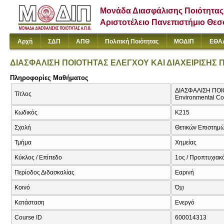
Μονάδα Διασφάλισης Ποιότητας
Αριστοτέλειο Πανεπιστήμιο Θε
Αρχή
ΣΔΠ
ΑΠΘ
Πολιτική Ποιότητας
ΜΟΔΙΠ
ΕΘΑ
ΔΙΑΣΦΑΛΙΣΗ ΠΟΙΟΤΗΤΑΣ ΕΛΕΓΧΟΥ ΚΑΙ ΔΙΑΧΕΙΡΙΣΗΣ
Πληροφορίες Μαθήματος
ΔΙΑΣΦΑΛΙΣΗ ΠΟΙΟ
Τίτλος
Environmental C
Κωδικός
Κ215
Σχολή
Θετικών Επιστημ
Τμήμα
Χημείας
Κύκλος / Επίπεδο
1ος / Προπτυχιακ
Περίοδος Διδασκαλίας
Εαρινή
Κοινό
Όχι
Κατάσταση
Ενεργό
Course ID
600014313