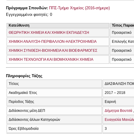
Πρόγραμμα Σπουδών:
ΠΠΣ-Τμήμα Χημείας (2016-σήμερα)
Εγγεγραμμένοι φοιτητές: 0
Κατεύθυνση
Τύπος Παρα
ΘΕΩΡΗΤΙΚΗ ΧΗΜΕΙΑ ΚΑΙ ΧΗΜΙΚΗ ΕΚΠΑΙΔΕΥΣΗ
Προαιρετικό
ΧΗΜΙΚΗ ΑΝΑΛΥΣΗ-ΠΕΡΙΒΑΛΛΟΝ-ΗΛΕΚΤΡΟΧΗΜΕΙΑ
Επιλογής Κα
ΧΗΜΙΚΗ ΣΥΝΘΕΣΗ-ΒΙΟΧΗΜΕΙΑ ΚΑΙ ΒΙΟΕΦΑΡΜΟΓΕΣ
Προαιρετικό
ΧΗΜΙΚΗ ΤΕΧΝΟΛΟΓΙΑ ΚΑΙ ΒΙΟΜΗΧΑΝΙΚΗ ΧΗΜΕΙΑ
Προαιρετικό
Πληροφορίες Τάξης
Τίτλος
ΔΙΑΣΦΑΛΙΣΗ ΠΟΙ
Ακαδημαϊκό Έτος
2017 – 2018
Περίοδος Τάξης
Εαρινή
Διδάσκοντες μέλη ΔΕΠ
Δήμητρα Βουτσά
Διδάσκοντες άλλων Κατηγοριών
Ευαγγελία Μανώλ
Ώρες Εβδομαδιαία
3