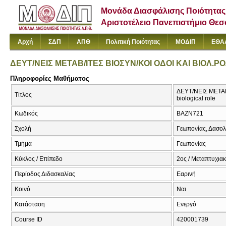
Μονάδα Διασφάλισης Ποιότητας
Αριστοτέλειο Πανεπιστήμιο Θε
Αρχή
ΣΔΠ
ΑΠΘ
Πολιτική Ποιότητας
ΜΟΔΙΠ
ΕΘΑ
ΔΕΥΤ/ΝΕΙΣ ΜΕΤΑΒ/ΙΤΕΣ ΒΙΟΣΥΝ/ΚΟΙ ΟΔΟΙ ΚΑΙ ΒΙΟΛ.Ρ
Πληροφορίες Μαθήματος
ΔΕΥΤ/ΝΕΙΣ ΜΕΤΑΒ/
Τίτλος
biological role
Κωδικός
ΒΑΖΝ721
Σχολή
Γεωπονίας, Δασολ
Τμήμα
Γεωπονίας
Κύκλος / Επίπεδο
2ος / Μεταπτυχια
Περίοδος Διδασκαλίας
Εαρινή
Κοινό
Ναι
Κατάσταση
Ενεργό
Course ID
420001739