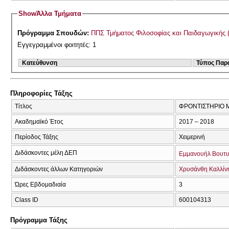
Show
Άλλα Τμήματα
Πρόγραμμα Σπουδών:
ΠΠΣ Τμήματος Φιλοσοφίας και Παιδαγωγικής 
Εγγεγραμμένοι φοιτητές: 1
Κατεύθυνση
Τύπος Παρ
Πληροφορίες Τάξης
Τίτλος
ΦΡΟΝΤΙΣΤΗΡΙΟ 
Ακαδημαϊκό Έτος
2017 – 2018
Περίοδος Τάξης
Χειμερινή
Διδάσκοντες μέλη ΔΕΠ
Εμμανουήλ Βουτ
Διδάσκοντες άλλων Κατηγοριών
Χρυσάνθη Καλλίν
Ώρες Εβδομαδιαία
3
Class ID
600104313
Πρόγραμμα Τάξης