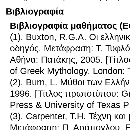
Βιβλιογραφία
Βιβλιογραφία μαθήματος (Ε
(1). Buxton, R.G.A. Οι ελλην
οδηγός. Μετάφραση: Τ. Τυφλόπ
Αθήνα: Πατάκης, 2005. [Τίτλ
of Greek Mythology. London:
(2). Burn, L. Μύθοι των Ελλή
1996. [Τίτλος πρωτοτύπου: G
Press & University of Texas P
(3). Carpenter, T.H. Τέχνη κα
Μετάφραση: Π. Αράπογλου. Επ