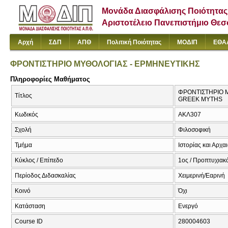
Μονάδα Διασφάλισης Ποιότητας
Αριστοτέλειο Πανεπιστήμιο Θε
Αρχή
ΣΔΠ
ΑΠΘ
Πολιτική Ποιότητας
ΜΟΔΙΠ
ΕΘΑ
ΦΡΟΝΤΙΣΤΗΡΙΟ ΜΥΘΟΛΟΓΙΑΣ - ΕΡΜΗΝΕΥΤΙΚΗΣ
Πληροφορίες Μαθήματος
ΦΡΟΝΤΙΣΤΗΡΙΟ 
Τίτλος
GREEK MYTHS
Κωδικός
ΑΚΛ307
Σχολή
Φιλοσοφική
Τμήμα
Ιστορίας και Αρχα
Κύκλος / Επίπεδο
1ος / Προπτυχιακ
Περίοδος Διδασκαλίας
Χειμερινή/Εαρινή
Κοινό
Όχι
Κατάσταση
Ενεργό
Course ID
280004603