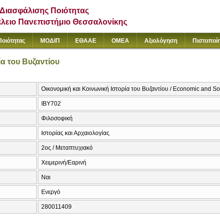
Διασφάλισης Ποιότητας
έλειο Πανεπιστήμιο Θεσσαλονίκης
Ποιότητας
ΜΟΔΙΠ
ΕΘΑΑΕ
ΟΜΕΑ
Αξιολόγηση
Πιστοποί
ία του Βυζαντίου
Οικονομική και Κοινωνική Ιστορία του Βυζαντίου / Economic and Soc
ΙΒΥ702
Φιλοσοφική
Ιστορίας και Αρχαιολογίας
2ος / Μεταπτυχιακό
Χειμερινή/Εαρινή
Ναι
Ενεργό
280011409