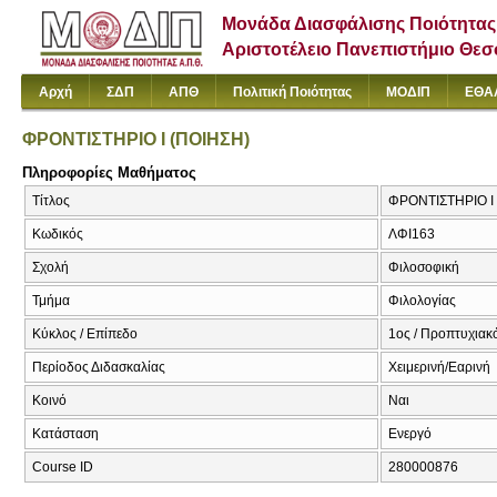
Μονάδα Διασφάλισης Ποιότητας
Αριστοτέλειο Πανεπιστήμιο Θε
Αρχή
ΣΔΠ
ΑΠΘ
Πολιτική Ποιότητας
ΜΟΔΙΠ
ΕΘΑ
ΦΡΟΝΤΙΣΤΗΡΙΟ Ι (ΠΟΙΗΣΗ)
Πληροφορίες Μαθήματος
Τίτλος
ΦΡΟΝΤΙΣΤΗΡΙΟ Ι (
Κωδικός
ΛΦΙ163
Σχολή
Φιλοσοφική
Τμήμα
Φιλολογίας
Κύκλος / Επίπεδο
1ος / Προπτυχιακ
Περίοδος Διδασκαλίας
Χειμερινή/Εαρινή
Κοινό
Ναι
Κατάσταση
Ενεργό
Course ID
280000876