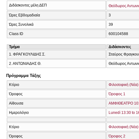
Διδάσκοντες μέλη ΔΕΠ
Θεόδωρος Αντωνι
Ώρες Εβδομαδιαία
3
Ώρες Συνολικά
39
Class ID
600104588
Τμήμα
Διδάσκοντες
1. ΦΡΑΓΚΟΥΛΙΔΗΣ Σ.
Σταύρος Φραγκου
2. ΑΝΤΩΝΙΑΔΗΣ Θ.
Θεόδωρος Αντωνι
Πρόγραμμα Τάξης
Κτίριο
Φιλοσοφική (Νέα)
Όροφος
Όροφος 1
Αίθουσα
ΑΜΦΙΘΕΑΤΡΟ 101
Ημερολόγιο
Lunedì 13:30 to 1
Κτίριο
Φιλοσοφική (Νέα)
Όροφος
Όροφος 2