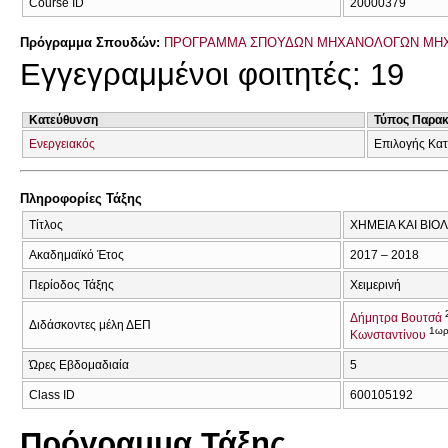
Course ID
20000379
Πρόγραμμα Σπουδών:
ΠΡΟΓΡΑΜΜΑ ΣΠΟΥΔΩΝ ΜΗΧΑΝΟΛΟΓΩΝ ΜΗ
Εγγεγραμμένοι φοιτητές: 19
Κατεύθυνση
Τύπος Παρα
Ενεργειακός
Επιλογής Κα
Πληροφορίες Τάξης
Τίτλος
ΧΗΜΕΙΑ ΚΑΙ ΒΙΟ
Ακαδημαϊκό Έτος
2017 – 2018
Περίοδος Τάξης
Χειμερινή
Δήμητρα Βουτσά
Διδάσκοντες μέλη ΔΕΠ
1ω
Κωνσταντίνου
Ώρες Εβδομαδιαία
5
Class ID
600105192
Πρόγραμμα Τάξης