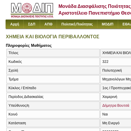
Μονάδα Διασφάλισης Ποιότητας
Αριστοτέλειο Πανεπιστήμιο Θε
Αρχή
ΣΔΠ
ΑΠΘ
Πολιτική Ποιότητας
ΜΟΔΙΠ
ΕΘΑ
ΧΗΜΕΙΑ ΚΑΙ ΒΙΟΛΟΓΙΑ ΠΕΡΙΒΑΛΛΟΝΤΟΣ
Πληροφορίες Μαθήματος
Τίτλος
ΧΗΜΕΙΑ ΚΑΙ ΒΙ
Κωδικός
322
Σχολή
Πολυτεχνική
Τμήμα
Μηχανολόγων Μη
Κύκλος / Επίπεδο
1ος / Προπτυχιακ
Περίοδος Διδασκαλίας
Χειμερινή
Υπεύθυνος/η
Δήμητρα Βουτσά
Κοινό
Ναι
Κατάσταση
Μη Ενεργό