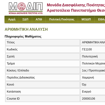
Μονάδα Διασφάλισης Ποιότητας
Αριστοτέλειο Πανεπιστήμιο Θε
Αρχή
ΣΔΠ
ΑΠΘ
Πολιτική Ποιότητας
ΜΟΔΙΠ
ΕΘΑ
ΑΡΙΘΜΗΤΙΚΗ ΑΝΑΛΥΣΗ
Πληροφορίες Μαθήματος
Τίτλος
ΑΡΙΘΜΗΤΙΚΗ ΑΝΑΛ
Κωδικός
ΓΕ1100
Σχολή
Πολυτεχνική
Τμήμα
Πολιτικών Μηχαν
Κύκλος / Επίπεδο
1ος / Προπτυχιακ
Περίοδος Διδασκαλίας
Χειμερινή
Κοινό
Όχι
Κατάσταση
Ενεργό
Course ID
20000106