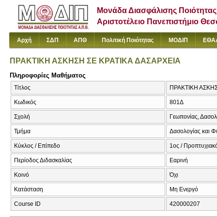
Μονάδα Διασφάλισης Ποιότητας
Αριστοτέλειο Πανεπιστήμιο Θε
Αρχή
ΣΔΠ
ΑΠΘ
Πολιτική Ποιότητας
ΜΟΔΙΠ
ΕΘΑ
ΠΡΑΚΤΙΚΗ ΑΣΚΗΣΗ ΣΕ ΚΡΑΤΙΚΑ ΔΑΣΑΡΧΕΙΑ
Πληροφορίες Μαθήματος
Τίτλος
ΠΡΑΚΤΙΚΗ ΑΣΚΗΣΗ Σ
Κωδικός
801Δ
Σχολή
Γεωπονίας, Δασολ
Τμήμα
Δασολογίας και Φ
Κύκλος / Επίπεδο
1ος / Προπτυχιακ
Περίοδος Διδασκαλίας
Εαρινή
Κοινό
Όχι
Κατάσταση
Μη Ενεργό
Course ID
420000207